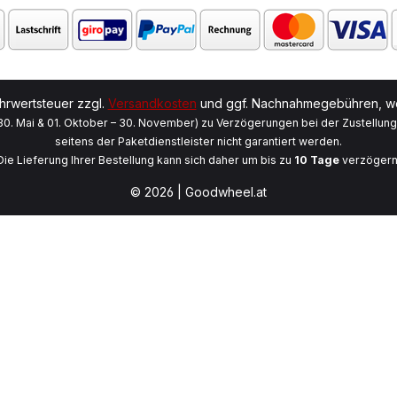
ehrwertsteuer zzgl.
Versandkosten
und ggf. Nachnahmegebühren, we
 30. Mai & 01. Oktober – 30. November) zu Verzögerungen bei der Zustellun
seitens der Paketdienstleister nicht garantiert werden.
Die Lieferung Ihrer Bestellung kann sich daher um bis zu
10 Tage
verzögern
© 2026 | Goodwheel.at