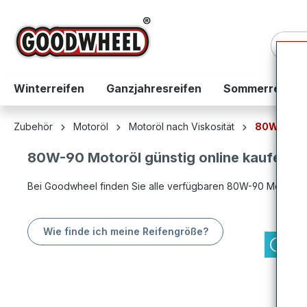
springen
Zur Hauptnavigation springen
Winterreifen
Ganzjahresreifen
Sommerreifen
Zubehör
Motoröl
Motoröl nach Viskosität
80W-90
80W-90 Motoröl günstig online kaufen b
Bei Goodwheel finden Sie alle verfügbaren 80W-90 Motoröle 
Wie finde ich meine Reifengröße?
K