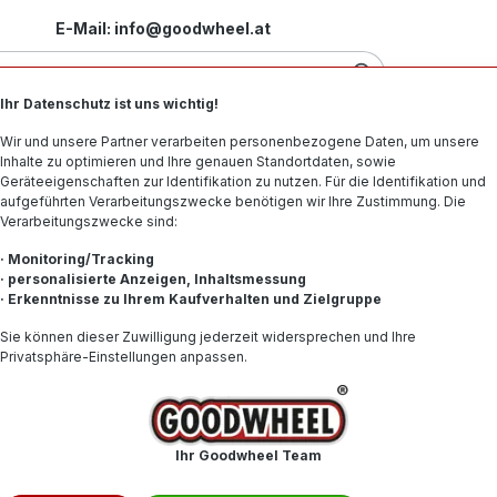
E-Mail: info@goodwheel.at
Ihr Datenschutz ist uns wichtig!
Motorradreifen
Felgen
Offroad-Reifen
Spe
Wir und unsere Partner verarbeiten personenbezogene Daten, um unsere
Inhalte zu optimieren und Ihre genauen Standortdaten, sowie
Geräteeigenschaften zur Identifikation zu nutzen. Für die Identifikation und
aufgeführten Verarbeitungszwecke benötigen wir Ihre Zustimmung. Die
Verarbeitungszwecke sind:
ei Goodwheel
· Monitoring/Tracking
· personalisierte Anzeigen, Inhaltsmessung
· Erkenntnisse zu Ihrem Kaufverhalten und Zielgruppe
von namhafter Hersteller. Schneller Versand & Kauf auf Rechnung m
Sie können dieser Zuwilligung jederzeit widersprechen und Ihre
Privatsphäre-Einstellungen anpassen.
eine Produkte gefunden.
Ihr Goodwheel Team