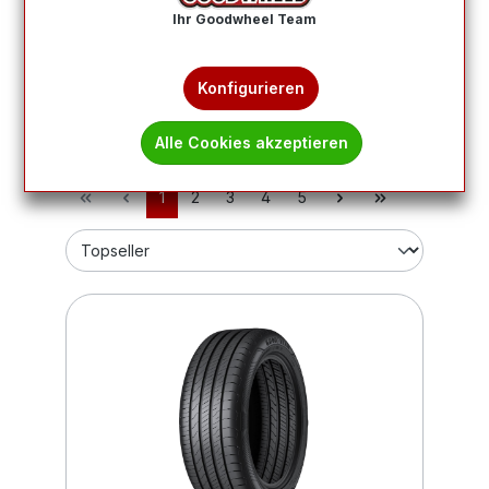
> mehr erfahren
Ihr Goodwheel Team
Wie finde ich meine Reifengröße?
Konfigurieren
Produkte filtern
Alle Cookies akzeptieren
1
2
3
4
5