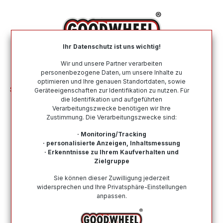
alt springen
Ihr Datenschutz ist uns wichtig!
War
Wir und unsere Partner verarbeiten
personenbezogene Daten, um unsere Inhalte zu
optimieren und Ihre genauen Standortdaten, sowie
Sommerreifen
Geräteeigenschaften zur Identifikation zu nutzen. Für
die Identifikation und aufgeführten
Verarbeitungszwecke benötigen wir Ihre
Sommerreifen online kaufen bei
Zustimmung. Die Verarbeitungszwecke sind:
Goodwheel
· Monitoring/Tracking
· personalisierte Anzeigen, Inhaltsmessung
Angesichts des großen Sortiments an Sommerreifen
· Erkenntnisse zu Ihrem Kaufverhalten und
erweist sich die Entscheidung für ein Profil oftmals als
Zielgruppe
Herausforderung. Sicherheit, Komfort und Qualität - so
Sie können dieser Zuwilligung jederzeit
lauten die Kriterien, wenn es um die Wahl des
widersprechen und Ihre Privatsphäre-Einstellungen
geeigneten Sommerreifens geht. Bei Goodwheel
anpassen.
können Sie online aus über 15.000 Sommerreifen den
passenden auswählen.