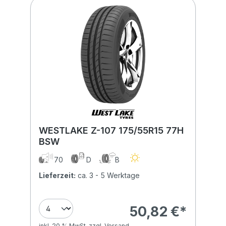
WESTLAKE Z-107 175/55R15 77H
BSW
70
D
B
Lieferzeit:
ca. 3 - 5 Werktage
50,82 €*
inkl. 20 % MwSt. zzgl. Versand