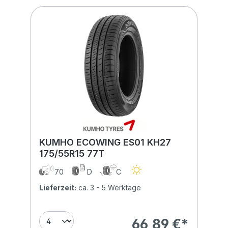
KUMHO ECOWING ES01 KH27
175/55R15 77T
70
D
C
Lieferzeit:
ca. 3 - 5 Werktage
66,89 €*