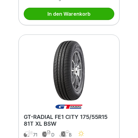
In den Warenkorb
GT-RADIAL FE1 CITY 175/55R15
81T XL BSW
71
D
B