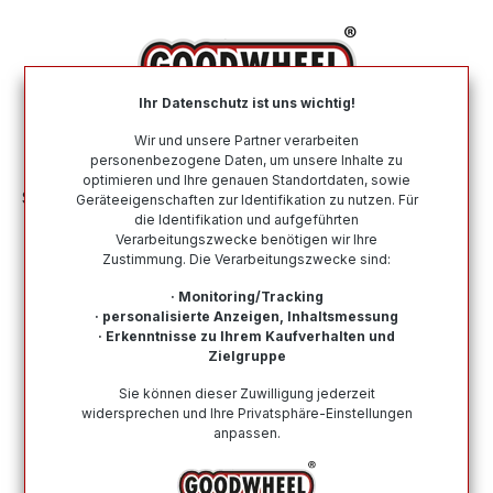
alt springen
Ihr Datenschutz ist uns wichtig!
War
Wir und unsere Partner verarbeiten
personenbezogene Daten, um unsere Inhalte zu
optimieren und Ihre genauen Standortdaten, sowie
Sommerreifen
Nach Größe
175 55 R15
Geräteeigenschaften zur Identifikation zu nutzen. Für
die Identifikation und aufgeführten
Verarbeitungszwecke benötigen wir Ihre
Sommerreifen in der Größe 175 55
Zustimmung. Die Verarbeitungszwecke sind:
R15
· Monitoring/Tracking
· personalisierte Anzeigen, Inhaltsmessung
Bei Goodwheel finden Sie Sommerreifen renommierter
· Erkenntnisse zu Ihrem Kaufverhalten und
Top-Hersteller in der Größe 175 55 R15. Schneller
Zielgruppe
Versand, Kompetenter Support durch unsere
Sie können dieser Zuwilligung jederzeit
Reifenprofis & Kauf auf Rechnung möglich!
widersprechen und Ihre Privatsphäre-Einstellungen
anpassen.
Wie finde ich meine Reifengröße?