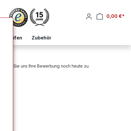
0,00 €*
War
zialreifen
Zubehör
 senden Sie uns Ihre Bewerbung noch heute zu.