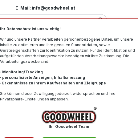
E-Mail: info@goodwheel.at
Ihr Datenschutz ist uns wichtig!
Motorradreifen
Felgen
Offroad-Reifen
Spe
Wir und unsere Partner verarbeiten personenbezogene Daten, um unsere
Inhalte zu optimieren und Ihre genauen Standortdaten, sowie
Geräteeigenschaften zur Identifikation zu nutzen. Für die Identifikation und
aufgeführten Verarbeitungszwecke benötigen wir Ihre Zustimmung. Die
Verarbeitungszwecke sind:
e. Sie fühlen sich direkt angesprochen? Dann zögern Sie nicht und
· Monitoring/Tracking
· personalisierte Anzeigen, Inhaltsmessung
· Erkenntnisse zu Ihrem Kaufverhalten und Zielgruppe
)
Sie können dieser Zuwilligung jederzeit widersprechen und Ihre
cklung (m/w/d)
Privatsphäre-Einstellungen anpassen.
m/w/d)
Ihr Goodwheel Team
ce (m/w/d)