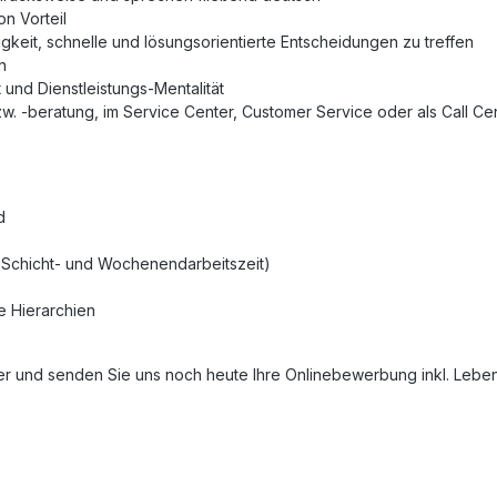
on Vorteil
keit, schnelle und lösungsorientierte Entscheidungen zu treffen
n
t und Dienstleistungs-Mentalität
. -beratung, im Service Center, Customer Service oder als Call Cen
d
e Schicht- und Wochenendarbeitszeit)
e Hierarchien
r und senden Sie uns noch heute Ihre Onlinebewerbung inkl. Lebensl