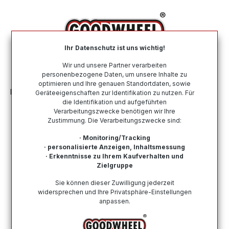
alt springen
Ihr Datenschutz ist uns wichtig!
War
Wir und unsere Partner verarbeiten
personenbezogene Daten, um unsere Inhalte zu
optimieren und Ihre genauen Standortdaten, sowie
Felgen
Stahlfelgen
Nach Größe
Geräteeigenschaften zur Identifikation zu nutzen. Für
die Identifikation und aufgeführten
Verarbeitungszwecke benötigen wir Ihre
Zustimmung. Die Verarbeitungszwecke sind:
Wie finde ich meine Reifengröße?
· Monitoring/Tracking
· personalisierte Anzeigen, Inhaltsmessung
Produkte filtern
· Erkenntnisse zu Ihrem Kaufverhalten und
Zielgruppe
Sie können dieser Zuwilligung jederzeit
Keine Produkte gefunden.
widersprechen und Ihre Privatsphäre-Einstellungen
anpassen.