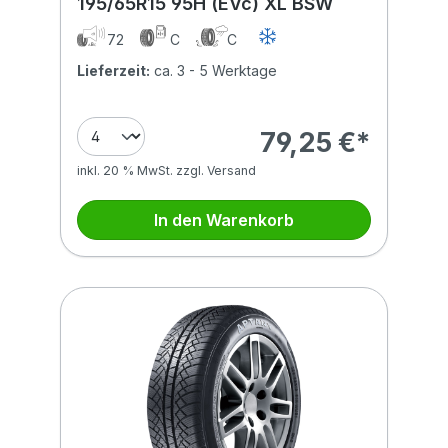
195/65R15 95H (EVc) XL BSW
72
C
C
Lieferzeit:
ca. 3 - 5 Werktage
79,25 €*
inkl. 20 % MwSt. zzgl. Versand
In den Warenkorb