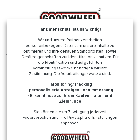
alt springen
Ihr Datenschutz ist uns wichtig!
War
Wir und unsere Partner verarbeiten
personenbezogene Daten, um unsere Inhalte zu
optimieren und Ihre genauen Standortdaten, sowie
Winterreifen
Nach Größe
195 65 R15
Geräteeigenschaften zur Identifikation zu nutzen. Für
die Identifikation und aufgeführten
Verarbeitungszwecke benötigen wir Ihre
Winterreifen in der Größe 195 65 R15
Zustimmung. Die Verarbeitungszwecke sind:
Bei Goodwheel finden Sie Winterreifen renommierter
· Monitoring/Tracking
Top-Hersteller in der Größe 195 65 R15. Schneller
· personalisierte Anzeigen, Inhaltsmessung
· Erkenntnisse zu Ihrem Kaufverhalten und
Versand, Kompetenter Support durch unsere
Zielgruppe
Reifenprofis & Kauf auf Rechnung möglich!
Sie können dieser Zuwilligung jederzeit
widersprechen und Ihre Privatsphäre-Einstellungen
anpassen.
Wie finde ich meine Reifengröße?