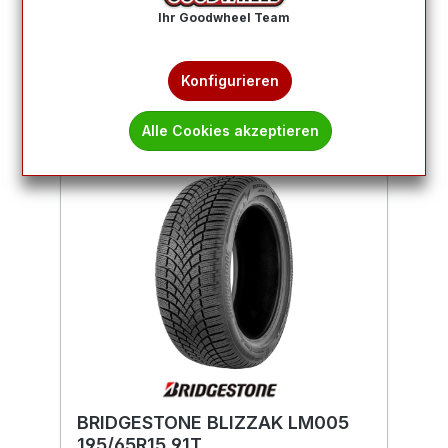
Produkte filtern
Ihr Goodwheel Team
1
2
3
4
5
Konfigurieren
Alle Cookies akzeptieren
BRIDGESTONE BLIZZAK LM005
195/65R15 91T