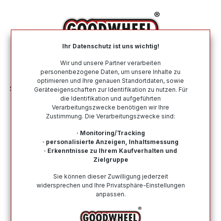
alt springen
Ihr Datenschutz ist uns wichtig!
War
Wir und unsere Partner verarbeiten
personenbezogene Daten, um unsere Inhalte zu
optimieren und Ihre genauen Standortdaten, sowie
Sommerreifen
Nach Größe
205 55 R16
Geräteeigenschaften zur Identifikation zu nutzen. Für
die Identifikation und aufgeführten
Verarbeitungszwecke benötigen wir Ihre
Sommerreifen in der Größe 205 55
Zustimmung. Die Verarbeitungszwecke sind:
R16
· Monitoring/Tracking
· personalisierte Anzeigen, Inhaltsmessung
Bei Goodwheel finden Sie Sommerreifen renommierter
· Erkenntnisse zu Ihrem Kaufverhalten und
Top-Hersteller in der Größe 205 55 R16. Schneller
Zielgruppe
Versand, Kompetenter Support durch unsere
Sie können dieser Zuwilligung jederzeit
Reifenprofis & Kauf auf Rechnung möglich!
widersprechen und Ihre Privatsphäre-Einstellungen
anpassen.
Wie finde ich meine Reifengröße?