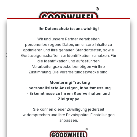
alt springen
Ihr Datenschutz ist uns wichtig!
War
Wir und unsere Partner verarbeiten
personenbezogene Daten, um unsere Inhalte zu
optimieren und Ihre genauen Standortdaten, sowie
Zubehör
Motoröl
Motoröl nach Viskosität
5W-50
Geräteeigenschaften zur Identifikation zu nutzen. Für
die Identifikation und aufgeführten
Verarbeitungszwecke benötigen wir Ihre
5W-50 Motoröl günstig online kaufen
Zustimmung. Die Verarbeitungszwecke sind:
bei Goodwheel
· Monitoring/Tracking
· personalisierte Anzeigen, Inhaltsmessung
Bei Goodwheel finden Sie alle verfügbaren 5W-50
· Erkenntnisse zu Ihrem Kaufverhalten und
Motoröle von namhafter Hersteller. Schneller Versand &
Zielgruppe
Kauf auf Rechnung möglich!
Sie können dieser Zuwilligung jederzeit
widersprechen und Ihre Privatsphäre-Einstellungen
anpassen.
Wie finde ich meine Reifengröße?