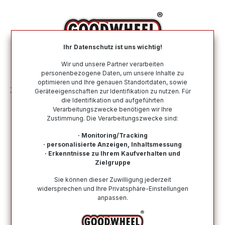
alt springen
Ihr Datenschutz ist uns wichtig!
War
Wir und unsere Partner verarbeiten
personenbezogene Daten, um unsere Inhalte zu
optimieren und Ihre genauen Standortdaten, sowie
Zubehör
Motoröl
Motoröl nach Viskosität
0W-40
Geräteeigenschaften zur Identifikation zu nutzen. Für
die Identifikation und aufgeführten
Verarbeitungszwecke benötigen wir Ihre
0W-40 Motoröl günstig online
Zustimmung. Die Verarbeitungszwecke sind:
kaufen bei Goodwheel
· Monitoring/Tracking
· personalisierte Anzeigen, Inhaltsmessung
Bei Goodwheel finden Sie alle verfügbaren 0W-40
· Erkenntnisse zu Ihrem Kaufverhalten und
Motoröle von namhafter Hersteller. Schneller Versand &
Zielgruppe
Kauf auf Rechnung möglich!
Sie können dieser Zuwilligung jederzeit
widersprechen und Ihre Privatsphäre-Einstellungen
anpassen.
Wie finde ich meine Reifengröße?