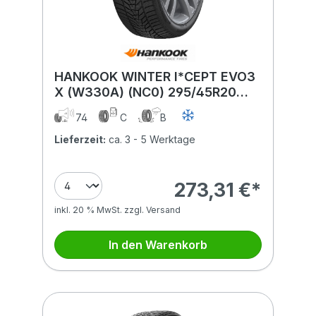
HANKOOK WINTER I*CEPT EVO3
X (W330A) (NC0) 295/45R20
114V (NC0) XL MFS BSW
74
C
B
Lieferzeit:
ca. 3 - 5 Werktage
273,31 €*
inkl. 20 % MwSt. zzgl. Versand
In den Warenkorb