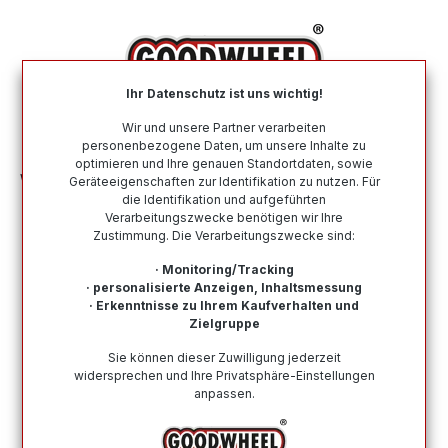
alt springen
Ihr Datenschutz ist uns wichtig!
War
Wir und unsere Partner verarbeiten
personenbezogene Daten, um unsere Inhalte zu
optimieren und Ihre genauen Standortdaten, sowie
Winterreifen
Nach Größe
295 45 R20
Geräteeigenschaften zur Identifikation zu nutzen. Für
die Identifikation und aufgeführten
Verarbeitungszwecke benötigen wir Ihre
Winterreifen in der Größe 295 45 R20
Zustimmung. Die Verarbeitungszwecke sind:
Bei Goodwheel finden Sie Winterreifen renommierter
· Monitoring/Tracking
Top-Hersteller in der Größe 295 45 R20. Schneller
· personalisierte Anzeigen, Inhaltsmessung
· Erkenntnisse zu Ihrem Kaufverhalten und
Versand, Kompetenter Support durch unsere
Zielgruppe
Reifenprofis & Kauf auf Rechnung möglich!
Sie können dieser Zuwilligung jederzeit
widersprechen und Ihre Privatsphäre-Einstellungen
anpassen.
Wie finde ich meine Reifengröße?