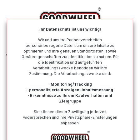
alt springen
Ihr Datenschutz ist uns wichtig!
War
Wir und unsere Partner verarbeiten
personenbezogene Daten, um unsere Inhalte zu
optimieren und Ihre genauen Standortdaten, sowie
Winterreifen
Nach Größe
275 35 R20
Geräteeigenschaften zur Identifikation zu nutzen. Für
die Identifikation und aufgeführten
Verarbeitungszwecke benötigen wir Ihre
Winterreifen in der Größe 275 35 R20
Zustimmung. Die Verarbeitungszwecke sind:
Bei Goodwheel finden Sie Winterreifen renommierter
· Monitoring/Tracking
Top-Hersteller in der Größe 275 35 R20. Schneller
· personalisierte Anzeigen, Inhaltsmessung
· Erkenntnisse zu Ihrem Kaufverhalten und
Versand, Kompetenter Support durch unsere
Zielgruppe
Reifenprofis & Kauf auf Rechnung möglich!
Sie können dieser Zuwilligung jederzeit
widersprechen und Ihre Privatsphäre-Einstellungen
anpassen.
Wie finde ich meine Reifengröße?