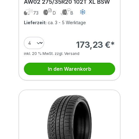
AW02 275/35R20 102T XL BSW
73
D
B
Lieferzeit:
ca. 3 - 5 Werktage
173,23 €*
inkl. 20 % MwSt. zzgl. Versand
In den Warenkorb