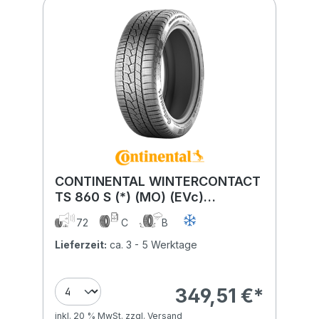
CONTINENTAL WINTERCONTACT
TS 860 S (*) (MO) (EVc)
275/35R20 102H (*) (MO) (EVc)
72
C
B
XL FR BSW
Lieferzeit:
ca. 3 - 5 Werktage
349,51 €*
inkl. 20 % MwSt. zzgl. Versand