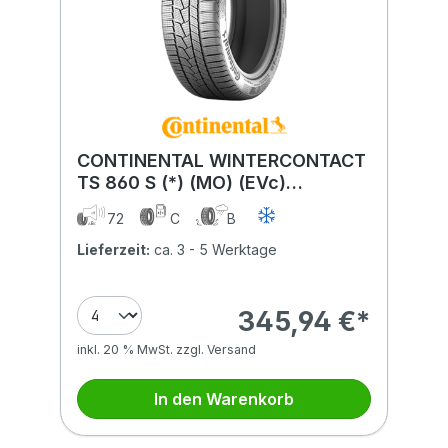
CONTINENTAL WINTERCONTACT
TS 860 S (*) (MO) (EVc)
275/35R20 102V (*) (MO) (EVc)
72
C
B
XL BSW
Lieferzeit:
ca. 3 - 5 Werktage
345,94 €*
inkl. 20 % MwSt. zzgl. Versand
In den Warenkorb