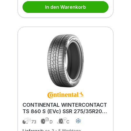
In den Warenkorb
CONTINENTAL WINTERCONTACT
TS 860 S (EVc) SSR 275/35R20
102V (EVc) SSR XL FR BSW
73
D
C
Lieferzeit:
ca. 3 - 5 Werktage