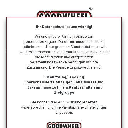
alt springen
Ihr Datenschutz ist uns wichtig!
War
Wir und unsere Partner verarbeiten
personenbezogene Daten, um unsere Inhalte zu
optimieren und Ihre genauen Standortdaten, sowie
Winterreifen
Nach Größe
255 65 R16
Geräteeigenschaften zur Identifikation zu nutzen. Für
die Identifikation und aufgeführten
Verarbeitungszwecke benötigen wir Ihre
Winterreifen in der Größe 255 65 R16
Zustimmung. Die Verarbeitungszwecke sind:
Bei Goodwheel finden Sie Winterreifen renommierter
· Monitoring/Tracking
Top-Hersteller in der Größe 255 65 R16. Schneller
· personalisierte Anzeigen, Inhaltsmessung
· Erkenntnisse zu Ihrem Kaufverhalten und
Versand, Kompetenter Support durch unsere
Zielgruppe
Reifenprofis & Kauf auf Rechnung möglich!
Sie können dieser Zuwilligung jederzeit
widersprechen und Ihre Privatsphäre-Einstellungen
anpassen.
Wie finde ich meine Reifengröße?