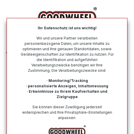
alt springen
Ihr Datenschutz ist uns wichtig!
War
Wir und unsere Partner verarbeiten
personenbezogene Daten, um unsere Inhalte zu
optimieren und Ihre genauen Standortdaten, sowie
Winterreifen
Nach Größe
165 65 R13
Geräteeigenschaften zur Identifikation zu nutzen. Für
die Identifikation und aufgeführten
Verarbeitungszwecke benötigen wir Ihre
Winterreifen in der Größe 165 65 R13
Zustimmung. Die Verarbeitungszwecke sind:
Bei Goodwheel finden Sie Winterreifen renommierter
· Monitoring/Tracking
Top-Hersteller in der Größe 165 65 R13. Schneller
· personalisierte Anzeigen, Inhaltsmessung
· Erkenntnisse zu Ihrem Kaufverhalten und
Versand, Kompetenter Support durch unsere
Zielgruppe
Reifenprofis & Kauf auf Rechnung möglich!
Sie können dieser Zuwilligung jederzeit
widersprechen und Ihre Privatsphäre-Einstellungen
anpassen.
Wie finde ich meine Reifengröße?