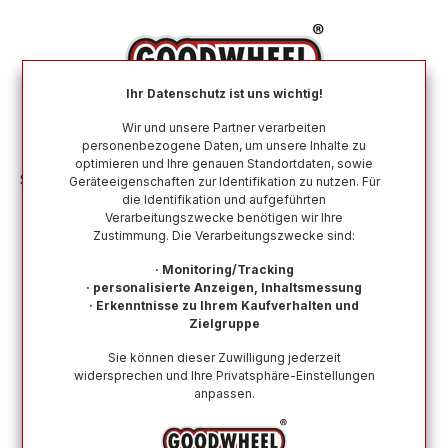
alt springen
Ihr Datenschutz ist uns wichtig!
War
Wir und unsere Partner verarbeiten
personenbezogene Daten, um unsere Inhalte zu
optimieren und Ihre genauen Standortdaten, sowie
Sommerreifen
Nach Größe
295 45 R20
Geräteeigenschaften zur Identifikation zu nutzen. Für
die Identifikation und aufgeführten
Verarbeitungszwecke benötigen wir Ihre
Sommerreifen in der Größe 295 45
Zustimmung. Die Verarbeitungszwecke sind:
R20
· Monitoring/Tracking
· personalisierte Anzeigen, Inhaltsmessung
Bei Goodwheel finden Sie Sommerreifen renommierter
· Erkenntnisse zu Ihrem Kaufverhalten und
Top-Hersteller in der Größe 295 45 R20. Schneller
Zielgruppe
Versand, Kompetenter Support durch unsere
Sie können dieser Zuwilligung jederzeit
Reifenprofis & Kauf auf Rechnung möglich!
widersprechen und Ihre Privatsphäre-Einstellungen
anpassen.
Wie finde ich meine Reifengröße?