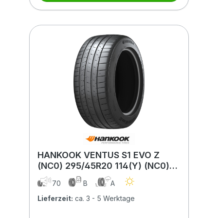
HANKOOK VENTUS S1 EVO Z
(NC0) 295/45R20 114(Y) (NC0)
XL MFS BSW
70
B
A
Lieferzeit:
ca. 3 - 5 Werktage