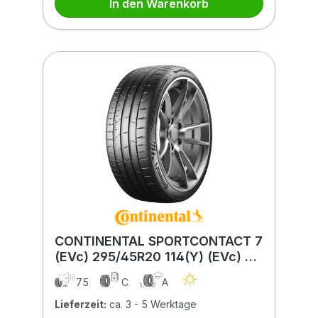
In den Warenkorb
CONTINENTAL SPORTCONTACT 7
(EVc) 295/45R20 114(Y) (EVc) XL
FR BSW
75
C
A
Lieferzeit:
ca. 3 - 5 Werktage