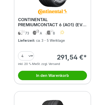
CONTINENTAL
PREMIUMCONTACT 6 (AO1) (EVc)
265/45R21 108H (AO1) (EVc) XL
73
A
B
FR BSW
Lieferzeit:
ca. 3 - 5 Werktage
291,54 €*
inkl. 20 % MwSt. zzgl. Versand
In den Warenkorb