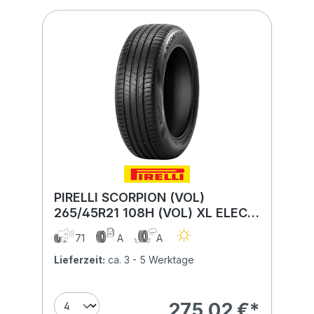
PIRELLI SCORPION (VOL)
265/45R21 108H (VOL) XL ELECT
BSW
71
A
A
Lieferzeit:
ca. 3 - 5 Werktage
275,02 €*