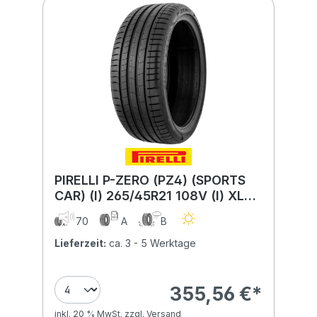
PIRELLI P-ZERO (PZ4) (SPORTS
CAR) (I) 265/45R21 108V (I) XL
ELECT MFS BSW PNCS
70
A
B
Lieferzeit:
ca. 3 - 5 Werktage
355,56 €*
inkl. 20 % MwSt. zzgl. Versand