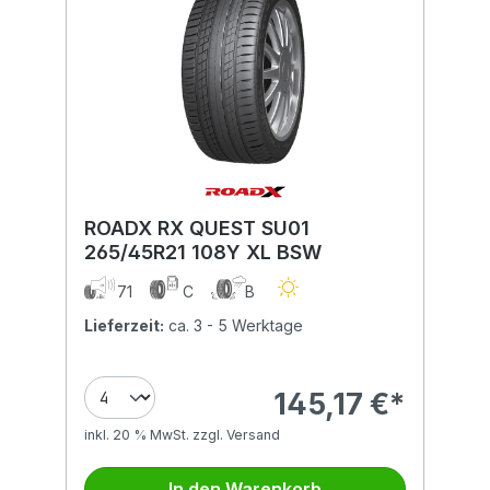
ROADX RX QUEST SU01
265/45R21 108Y XL BSW
71
C
B
Lieferzeit:
ca. 3 - 5 Werktage
145,17 €*
inkl. 20 % MwSt. zzgl. Versand
In den Warenkorb