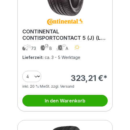
CONTINENTAL
CONTISPORTCONTACT 5 (J) (LR)
265/45R21 108W (J) (LR) XL FR
73
B
A
BSW
Lieferzeit:
ca. 3 - 5 Werktage
323,21 €*
inkl. 20 % MwSt. zzgl. Versand
In den Warenkorb