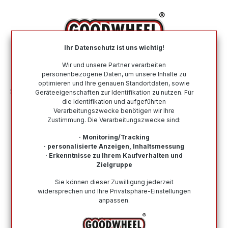
alt springen
Ihr Datenschutz ist uns wichtig!
War
Wir und unsere Partner verarbeiten
personenbezogene Daten, um unsere Inhalte zu
optimieren und Ihre genauen Standortdaten, sowie
Sommerreifen
Nach Größe
265 45 R21
Geräteeigenschaften zur Identifikation zu nutzen. Für
die Identifikation und aufgeführten
Verarbeitungszwecke benötigen wir Ihre
Sommerreifen in der Größe 265 45
Zustimmung. Die Verarbeitungszwecke sind:
R21
· Monitoring/Tracking
· personalisierte Anzeigen, Inhaltsmessung
Bei Goodwheel finden Sie Sommerreifen renommierter
· Erkenntnisse zu Ihrem Kaufverhalten und
Top-Hersteller in der Größe 265 45 R21. Schneller
Zielgruppe
Versand, Kompetenter Support durch unsere
Sie können dieser Zuwilligung jederzeit
Reifenprofis & Kauf auf Rechnung möglich!
widersprechen und Ihre Privatsphäre-Einstellungen
anpassen.
Wie finde ich meine Reifengröße?