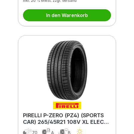
inkl. 20 % MwSt. zzgl. Versand
In den Warenkorb
PIRELLI P-ZERO (PZ4) (SPORTS
CAR) 265/45R21 108V XL ELECT
MFS BSW PNCS
70
A
B