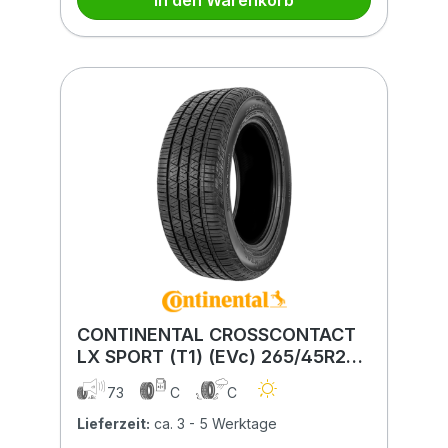
In den Warenkorb
CONTINENTAL CROSSCONTACT
LX SPORT (T1) (EVc) 265/45R20
108V (T1) (EVc) XL FR BSW
73
C
C
CONTISILENT
Lieferzeit:
ca. 3 - 5 Werktage