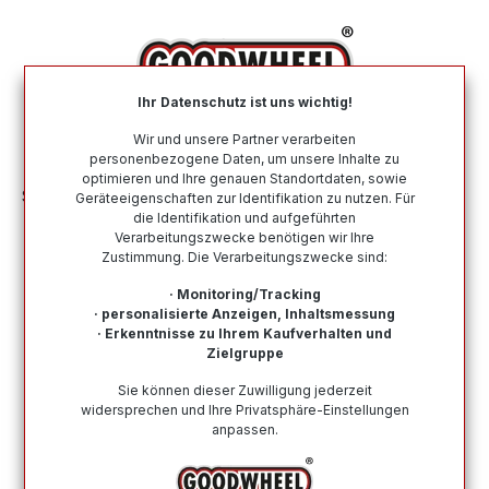
alt springen
Ihr Datenschutz ist uns wichtig!
War
Wir und unsere Partner verarbeiten
personenbezogene Daten, um unsere Inhalte zu
optimieren und Ihre genauen Standortdaten, sowie
Sommerreifen
Nach Größe
265 45 R20
Geräteeigenschaften zur Identifikation zu nutzen. Für
die Identifikation und aufgeführten
Verarbeitungszwecke benötigen wir Ihre
Sommerreifen in der Größe 265 45
Zustimmung. Die Verarbeitungszwecke sind:
R20
· Monitoring/Tracking
· personalisierte Anzeigen, Inhaltsmessung
Bei Goodwheel finden Sie Sommerreifen renommierter
· Erkenntnisse zu Ihrem Kaufverhalten und
Top-Hersteller in der Größe 265 45 R20. Schneller
Zielgruppe
Versand, Kompetenter Support durch unsere
Sie können dieser Zuwilligung jederzeit
Reifenprofis & Kauf auf Rechnung möglich!
widersprechen und Ihre Privatsphäre-Einstellungen
anpassen.
Wie finde ich meine Reifengröße?