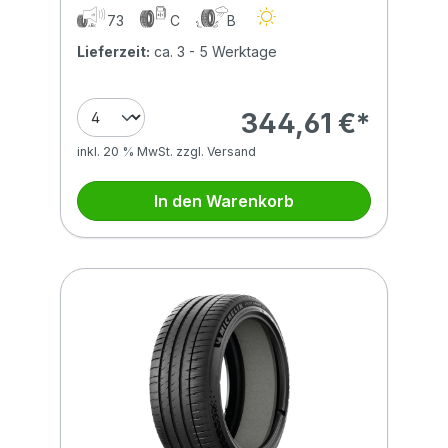
265/45R20 108Y (MGT) XL MFS
73
C
B
Lieferzeit:
ca. 3 - 5 Werktage
344,61 €*
inkl. 20 % MwSt. zzgl. Versand
In den Warenkorb