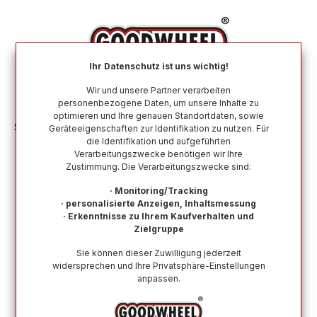
alt springen
Ihr Datenschutz ist uns wichtig!
War
Wir und unsere Partner verarbeiten
personenbezogene Daten, um unsere Inhalte zu
optimieren und Ihre genauen Standortdaten, sowie
Sommerreifen
Nach Größe
215 40 R16
Geräteeigenschaften zur Identifikation zu nutzen. Für
die Identifikation und aufgeführten
Verarbeitungszwecke benötigen wir Ihre
Sommerreifen in der Größe 215 40
Zustimmung. Die Verarbeitungszwecke sind:
R16
· Monitoring/Tracking
· personalisierte Anzeigen, Inhaltsmessung
Bei Goodwheel finden Sie Sommerreifen renommierter
· Erkenntnisse zu Ihrem Kaufverhalten und
Top-Hersteller in der Größe 215 40 R16. Schneller
Zielgruppe
Versand, Kompetenter Support durch unsere
Sie können dieser Zuwilligung jederzeit
Reifenprofis & Kauf auf Rechnung möglich!
widersprechen und Ihre Privatsphäre-Einstellungen
anpassen.
Wie finde ich meine Reifengröße?