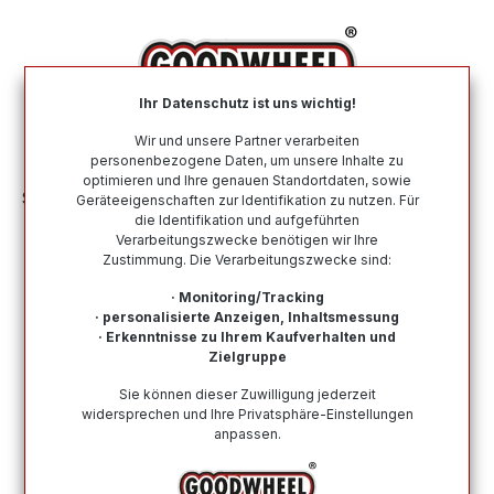
alt springen
Ihr Datenschutz ist uns wichtig!
War
Wir und unsere Partner verarbeiten
personenbezogene Daten, um unsere Inhalte zu
optimieren und Ihre genauen Standortdaten, sowie
Sommerreifen
Nach Größe
175 75 R14
Geräteeigenschaften zur Identifikation zu nutzen. Für
die Identifikation und aufgeführten
Verarbeitungszwecke benötigen wir Ihre
Sommerreifen in der Größe 175 75
Zustimmung. Die Verarbeitungszwecke sind:
R14
· Monitoring/Tracking
· personalisierte Anzeigen, Inhaltsmessung
Bei Goodwheel finden Sie Sommerreifen renommierter
· Erkenntnisse zu Ihrem Kaufverhalten und
Top-Hersteller in der Größe 175 75 R14. Schneller
Zielgruppe
Versand, Kompetenter Support durch unsere
Sie können dieser Zuwilligung jederzeit
Reifenprofis & Kauf auf Rechnung möglich!
widersprechen und Ihre Privatsphäre-Einstellungen
anpassen.
Wie finde ich meine Reifengröße?