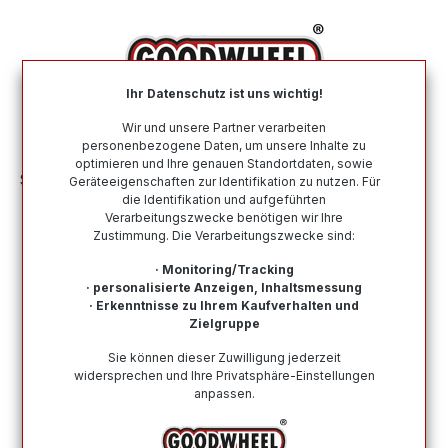
alt springen
Ihr Datenschutz ist uns wichtig!
War
Wir und unsere Partner verarbeiten
personenbezogene Daten, um unsere Inhalte zu
optimieren und Ihre genauen Standortdaten, sowie
Sommerreifen
Nach Automarke
MASERATI
Geräteeigenschaften zur Identifikation zu nutzen. Für
die Identifikation und aufgeführten
Verarbeitungszwecke benötigen wir Ihre
Sommerreifen für die Automarke
Zustimmung. Die Verarbeitungszwecke sind:
MASERATI
· Monitoring/Tracking
· personalisierte Anzeigen, Inhaltsmessung
Hier finden Sie alle Sommerreifen für die Automarke
· Erkenntnisse zu Ihrem Kaufverhalten und
MASERATI. Von namenhaften und renommierten Top-
Zielgruppe
Herstellern bis zu Budgetreifen ist alles dabei. Kauf auf
Sie können dieser Zuwilligung jederzeit
Rechnung möglich, eine schnelle Lieferung und ein
widersprechen und Ihre Privatsphäre-Einstellungen
vertrauenswürdiger Kundensupport.
anpassen.
Wie finde ich meine Reifengröße?