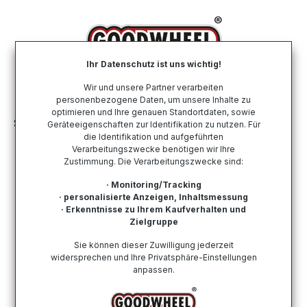
alt springen
Ihr Datenschutz ist uns wichtig!
War
Wir und unsere Partner verarbeiten
personenbezogene Daten, um unsere Inhalte zu
optimieren und Ihre genauen Standortdaten, sowie
Sommerreifen
Nach Automarke
JAGUAR
Geräteeigenschaften zur Identifikation zu nutzen. Für
die Identifikation und aufgeführten
Verarbeitungszwecke benötigen wir Ihre
Sommerreifen für die Automarke
Zustimmung. Die Verarbeitungszwecke sind:
JAGUAR
· Monitoring/Tracking
· personalisierte Anzeigen, Inhaltsmessung
Hier finden Sie alle Sommerreifen für die Automarke
· Erkenntnisse zu Ihrem Kaufverhalten und
JAGUAR. Von namenhaften und renommierten Top-
Zielgruppe
Herstellern bis zu Budgetreifen ist alles dabei. Kauf auf
Sie können dieser Zuwilligung jederzeit
Rechnung möglich, eine schnelle Lieferung und ein
widersprechen und Ihre Privatsphäre-Einstellungen
vertrauenswürdiger Kundensupport.
anpassen.
Wie finde ich meine Reifengröße?