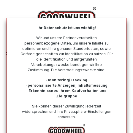
alt springen
Ihr Datenschutz ist uns wichtig!
War
Wir und unsere Partner verarbeiten
personenbezogene Daten, um unsere Inhalte zu
optimieren und Ihre genauen Standortdaten, sowie
Sommerreifen
Nach Automarke
BMW MINI
Geräteeigenschaften zur Identifikation zu nutzen. Für
die Identifikation und aufgeführten
Verarbeitungszwecke benötigen wir Ihre
Sommerreifen für die Automarke
Zustimmung. Die Verarbeitungszwecke sind:
BMW MINI
· Monitoring/Tracking
· personalisierte Anzeigen, Inhaltsmessung
Hier finden Sie alle Sommerreifen für die Automarke
· Erkenntnisse zu Ihrem Kaufverhalten und
BMW MINI. Von namenhaften und renommierten Top-
Zielgruppe
Herstellern bis zu Budgetreifen ist alles dabei. Kauf auf
Sie können dieser Zuwilligung jederzeit
Rechnung möglich, eine schnelle Lieferung und ein
widersprechen und Ihre Privatsphäre-Einstellungen
vertrauenswürdiger Kundensupport.
anpassen.
Wie finde ich meine Reifengröße?