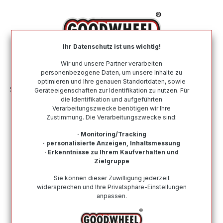
alt springen
Ihr Datenschutz ist uns wichtig!
War
Wir und unsere Partner verarbeiten
personenbezogene Daten, um unsere Inhalte zu
optimieren und Ihre genauen Standortdaten, sowie
Sommerreifen
Nach Automarke
ALPINA
Geräteeigenschaften zur Identifikation zu nutzen. Für
die Identifikation und aufgeführten
Verarbeitungszwecke benötigen wir Ihre
Sommerreifen für die Automarke
Zustimmung. Die Verarbeitungszwecke sind:
ALPINA
· Monitoring/Tracking
· personalisierte Anzeigen, Inhaltsmessung
Hier finden Sie alle Sommerreifen für die Automarke
· Erkenntnisse zu Ihrem Kaufverhalten und
ALPINA. Von namenhaften und renommierten Top-
Zielgruppe
Herstellern bis zu Budgetreifen ist alles dabei. Kauf auf
Sie können dieser Zuwilligung jederzeit
Rechnung möglich, eine schnelle Lieferung und ein
widersprechen und Ihre Privatsphäre-Einstellungen
vertrauenswürdiger Kundensupport.
anpassen.
Wie finde ich meine Reifengröße?