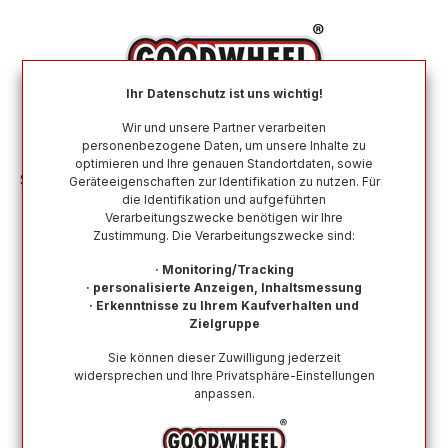
alt springen
Ihr Datenschutz ist uns wichtig!
War
Wir und unsere Partner verarbeiten
personenbezogene Daten, um unsere Inhalte zu
optimieren und Ihre genauen Standortdaten, sowie
Sommerreifen
Nach Automarke
ALFA ROMEO
Geräteeigenschaften zur Identifikation zu nutzen. Für
die Identifikation und aufgeführten
Verarbeitungszwecke benötigen wir Ihre
Sommerreifen für die Automarke
Zustimmung. Die Verarbeitungszwecke sind:
ALFA ROMEO
· Monitoring/Tracking
· personalisierte Anzeigen, Inhaltsmessung
Hier finden Sie alle Sommerreifen für die Automarke
· Erkenntnisse zu Ihrem Kaufverhalten und
ALFA ROMEO. Von namenhaften und renommierten
Zielgruppe
Top-Herstellern bis zu Budgetreifen ist alles dabei.
Sie können dieser Zuwilligung jederzeit
Kauf auf Rechnung möglich, eine schnelle Lieferung
widersprechen und Ihre Privatsphäre-Einstellungen
und ein vertrauenswürdiger Kundensupport.
anpassen.
Wie finde ich meine Reifengröße?