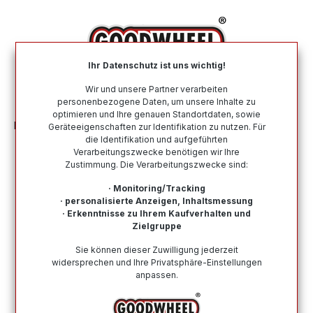
alt springen
Ihr Datenschutz ist uns wichtig!
War
Wir und unsere Partner verarbeiten
personenbezogene Daten, um unsere Inhalte zu
optimieren und Ihre genauen Standortdaten, sowie
Motorradreifen
Nach Marke
VREDESTEIN
Geräteeigenschaften zur Identifikation zu nutzen. Für
die Identifikation und aufgeführten
Verarbeitungszwecke benötigen wir Ihre
Zustimmung. Die Verarbeitungszwecke sind:
Wie finde ich meine Reifengröße?
· Monitoring/Tracking
· personalisierte Anzeigen, Inhaltsmessung
Produkte filtern
· Erkenntnisse zu Ihrem Kaufverhalten und
Zielgruppe
Sie können dieser Zuwilligung jederzeit
Keine Produkte gefunden.
widersprechen und Ihre Privatsphäre-Einstellungen
anpassen.