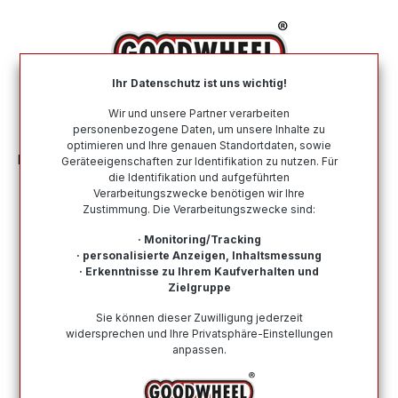
alt springen
Ihr Datenschutz ist uns wichtig!
War
Wir und unsere Partner verarbeiten
personenbezogene Daten, um unsere Inhalte zu
optimieren und Ihre genauen Standortdaten, sowie
Motorradreifen
Einsatzzweck
SPEEDWAY
Geräteeigenschaften zur Identifikation zu nutzen. Für
die Identifikation und aufgeführten
Verarbeitungszwecke benötigen wir Ihre
SPEEDWAY Motorradreifen günstig
Zustimmung. Die Verarbeitungszwecke sind:
online kaufen bei Goodwheel
· Monitoring/Tracking
· personalisierte Anzeigen, Inhaltsmessung
SPEEDWAY Motorradreifen in allen verfügbaren
· Erkenntnisse zu Ihrem Kaufverhalten und
Größen. Sie suchen nach einem passenden SPEEDWAY
Zielgruppe
Reifen für Ihr Zweirad? In dieser Kategorie werden Sie
Sie können dieser Zuwilligung jederzeit
mit Sicherheit fündig! Schneller Versand & kompetenter
widersprechen und Ihre Privatsphäre-Einstellungen
Kundensupport.
anpassen.
Wie finde ich meine Reifengröße?