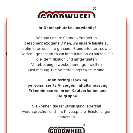
alt springen
Ihr Datenschutz ist uns wichtig!
War
Wir und unsere Partner verarbeiten
personenbezogene Daten, um unsere Inhalte zu
optimieren und Ihre genauen Standortdaten, sowie
Motorradreifen
Einsatzzweck
RALLYE
Geräteeigenschaften zur Identifikation zu nutzen. Für
die Identifikation und aufgeführten
Verarbeitungszwecke benötigen wir Ihre
Zustimmung. Die Verarbeitungszwecke sind:
Wie finde ich meine Reifengröße?
· Monitoring/Tracking
· personalisierte Anzeigen, Inhaltsmessung
Produkte filtern
· Erkenntnisse zu Ihrem Kaufverhalten und
Zielgruppe
Sie können dieser Zuwilligung jederzeit
Keine Produkte gefunden.
widersprechen und Ihre Privatsphäre-Einstellungen
anpassen.