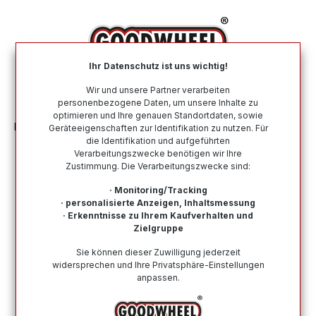
alt springen
Ihr Datenschutz ist uns wichtig!
War
Wir und unsere Partner verarbeiten
personenbezogene Daten, um unsere Inhalte zu
optimieren und Ihre genauen Standortdaten, sowie
Motorradreifen
Einsatzzweck
ALL SEASON
Geräteeigenschaften zur Identifikation zu nutzen. Für
die Identifikation und aufgeführten
Verarbeitungszwecke benötigen wir Ihre
ALL SEASON Motorradreifen günstig
Zustimmung. Die Verarbeitungszwecke sind:
online kaufen bei Goodwheel
· Monitoring/Tracking
· personalisierte Anzeigen, Inhaltsmessung
ALL SEASON Motorradreifen in allen verfügbaren
· Erkenntnisse zu Ihrem Kaufverhalten und
Größen. Sie suchen nach einem passenden ALL
Zielgruppe
SEASON Reifen für Ihr Zweirad? In dieser Kategorie
Sie können dieser Zuwilligung jederzeit
werden Sie mit Sicherheit fündig! Schneller Versand &
widersprechen und Ihre Privatsphäre-Einstellungen
kompetenter Kundensupport.
anpassen.
Wie finde ich meine Reifengröße?