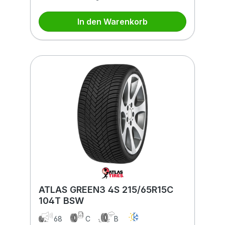
In den Warenkorb
ATLAS GREEN3 4S 215/65R15C
104T BSW
68
C
B