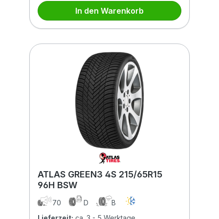
In den Warenkorb
ATLAS GREEN3 4S 215/65R15
96H BSW
70
D
B
Lieferzeit:
ca. 3 - 5 Werktage