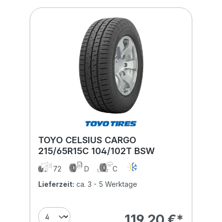
TOYO CELSIUS CARGO
215/65R15C 104/102T BSW
72
D
C
Lieferzeit:
ca. 3 - 5 Werktage
119,20 €*