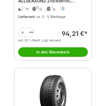
ALLSEASON2 215/65R15C
104/102T BSW
71
D
A
Lieferzeit:
ca. 3 - 5 Werktage
94,21 €*
inkl. 20 % MwSt. zzgl. Versand
In den Warenkorb