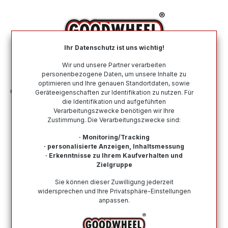
alt springen
Ihr Datenschutz ist uns wichtig!
War
Wir und unsere Partner verarbeiten
personenbezogene Daten, um unsere Inhalte zu
optimieren und Ihre genauen Standortdaten, sowie
Ganzjahresreifen
Nach Größe
215 65 R15
Geräteeigenschaften zur Identifikation zu nutzen. Für
die Identifikation und aufgeführten
Verarbeitungszwecke benötigen wir Ihre
Ganzjahresreifen in der Größe 215 65
Zustimmung. Die Verarbeitungszwecke sind:
R15
· Monitoring/Tracking
· personalisierte Anzeigen, Inhaltsmessung
Bei Goodwheel finden Sie Ganzjahresreifen
· Erkenntnisse zu Ihrem Kaufverhalten und
renommierter Top-Hersteller in der Größe 215 65 R15 .
Zielgruppe
Schneller Versand, Kompetenter Support durch unsere
Sie können dieser Zuwilligung jederzeit
Reifenprofis & Kauf auf Rechnung möglich!
widersprechen und Ihre Privatsphäre-Einstellungen
anpassen.
Wie finde ich meine Reifengröße?