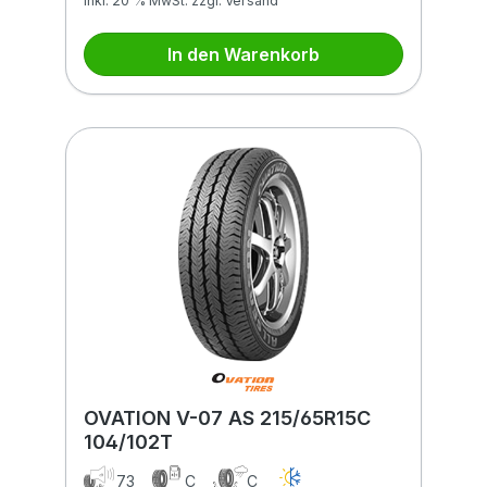
inkl. 20 % MwSt. zzgl. Versand
In den Warenkorb
OVATION V-07 AS 215/65R15C
104/102T
73
C
C