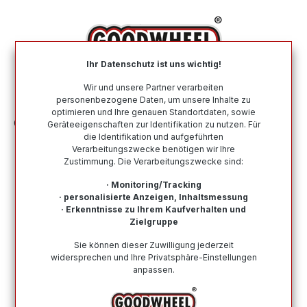
alt springen
Ihr Datenschutz ist uns wichtig!
War
Wir und unsere Partner verarbeiten
personenbezogene Daten, um unsere Inhalte zu
optimieren und Ihre genauen Standortdaten, sowie
Ganzjahresreifen
Nach Größe
185 80 R14
Geräteeigenschaften zur Identifikation zu nutzen. Für
die Identifikation und aufgeführten
Verarbeitungszwecke benötigen wir Ihre
Ganzjahresreifen in der Größe 185 80
Zustimmung. Die Verarbeitungszwecke sind:
R14
· Monitoring/Tracking
· personalisierte Anzeigen, Inhaltsmessung
Bei Goodwheel finden Sie Ganzjahresreifen
· Erkenntnisse zu Ihrem Kaufverhalten und
renommierter Top-Hersteller in der Größe 185 80 R14 .
Zielgruppe
Schneller Versand, Kompetenter Support durch unsere
Sie können dieser Zuwilligung jederzeit
Reifenprofis & Kauf auf Rechnung möglich!
widersprechen und Ihre Privatsphäre-Einstellungen
anpassen.
Wie finde ich meine Reifengröße?