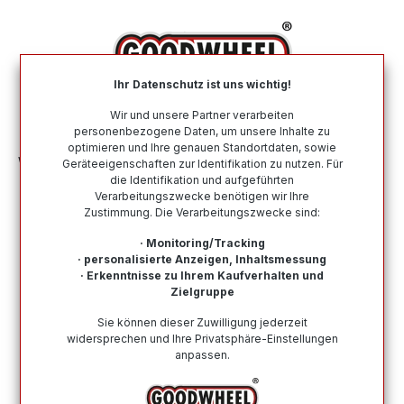
alt springen
Ihr Datenschutz ist uns wichtig!
War
Wir und unsere Partner verarbeiten
personenbezogene Daten, um unsere Inhalte zu
optimieren und Ihre genauen Standortdaten, sowie
Winterreifen
Nach Größe
215 55 R18
Geräteeigenschaften zur Identifikation zu nutzen. Für
die Identifikation und aufgeführten
Verarbeitungszwecke benötigen wir Ihre
Winterreifen in der Größe 215 55 R18
Zustimmung. Die Verarbeitungszwecke sind:
Bei Goodwheel finden Sie Winterreifen renommierter
· Monitoring/Tracking
Top-Hersteller in der Größe 215 55 R18. Schneller
· personalisierte Anzeigen, Inhaltsmessung
· Erkenntnisse zu Ihrem Kaufverhalten und
Versand, Kompetenter Support durch unsere
Zielgruppe
Reifenprofis & Kauf auf Rechnung möglich!
Sie können dieser Zuwilligung jederzeit
widersprechen und Ihre Privatsphäre-Einstellungen
anpassen.
Wie finde ich meine Reifengröße?