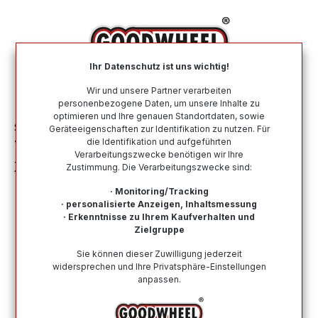
alt springen
Ihr Datenschutz ist uns wichtig!
War
Wir und unsere Partner verarbeiten
personenbezogene Daten, um unsere Inhalte zu
optimieren und Ihre genauen Standortdaten, sowie
Sommerreifen
Nach Größe
215 55 R18
Geräteeigenschaften zur Identifikation zu nutzen. Für
die Identifikation und aufgeführten
TOMASON SPORTRACE 215/55R18 99V
Verarbeitungszwecke benötigen wir Ihre
XL
Zustimmung. Die Verarbeitungszwecke sind:
· Monitoring/Tracking
· personalisierte Anzeigen, Inhaltsmessung
· Erkenntnisse zu Ihrem Kaufverhalten und
Zielgruppe
Bildergalerie überspringen
Sie können dieser Zuwilligung jederzeit
widersprechen und Ihre Privatsphäre-Einstellungen
anpassen.