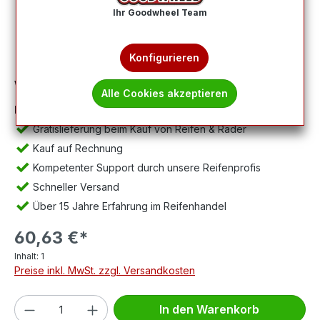
Ihr Goodwheel Team
Konfigurieren
Wichtig:
Abbildung kann abweichen, Lieferung ohne Felge.
Alle Cookies akzeptieren
Ihre Vorteile:
Gratislieferung beim Kauf von Reifen & Räder
Kauf auf Rechnung
Kompetenter Support durch unsere Reifenprofis
Schneller Versand
Über 15 Jahre Erfahrung im Reifenhandel
60,63 €*
Inhalt:
1
Preise inkl. MwSt. zzgl. Versandkosten
Produkt Anzahl: Gib den gewünschten We
In den Warenkorb