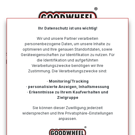
alt springen
Ihr Datenschutz ist uns wichtig!
War
Wir und unsere Partner verarbeiten
personenbezogene Daten, um unsere Inhalte zu
optimieren und Ihre genauen Standortdaten, sowie
Sommerreifen
Nach Größe
175 65 R14
Geräteeigenschaften zur Identifikation zu nutzen. Für
die Identifikation und aufgeführten
LASSA GREENWAYS 175/65R14 82H BSW
Verarbeitungszwecke benötigen wir Ihre
Zustimmung. Die Verarbeitungszwecke sind:
· Monitoring/Tracking
· personalisierte Anzeigen, Inhaltsmessung
· Erkenntnisse zu Ihrem Kaufverhalten und
Zielgruppe
Bildergalerie überspringen
Sie können dieser Zuwilligung jederzeit
widersprechen und Ihre Privatsphäre-Einstellungen
anpassen.