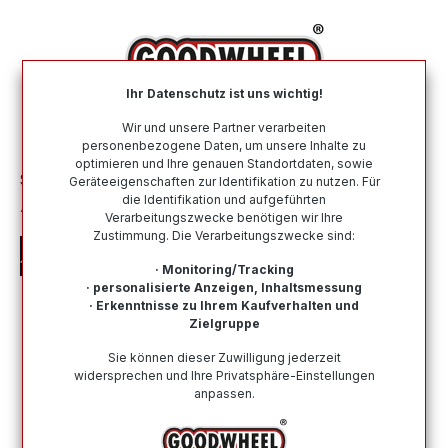
alt springen
Ihr Datenschutz ist uns wichtig!
War
Wir und unsere Partner verarbeiten
personenbezogene Daten, um unsere Inhalte zu
optimieren und Ihre genauen Standortdaten, sowie
Sommerreifen
Nach Größe
225 45 R18
Geräteeigenschaften zur Identifikation zu nutzen. Für
die Identifikation und aufgeführten
APLUS A610 225/45R18 95W XL BSW
Verarbeitungszwecke benötigen wir Ihre
Zustimmung. Die Verarbeitungszwecke sind:
· Monitoring/Tracking
· personalisierte Anzeigen, Inhaltsmessung
· Erkenntnisse zu Ihrem Kaufverhalten und
Zielgruppe
Bildergalerie überspringen
Sie können dieser Zuwilligung jederzeit
widersprechen und Ihre Privatsphäre-Einstellungen
anpassen.