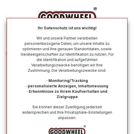
alt springen
Ihr Datenschutz ist uns wichtig!
War
Wir und unsere Partner verarbeiten
personenbezogene Daten, um unsere Inhalte zu
optimieren und Ihre genauen Standortdaten, sowie
Sommerreifen
Nach Größe
245 40 R17
Geräteeigenschaften zur Identifikation zu nutzen. Für
die Identifikation und aufgeführten
Verarbeitungszwecke benötigen wir Ihre
Sommerreifen in der Größe 245 40
Zustimmung. Die Verarbeitungszwecke sind:
R17
· Monitoring/Tracking
· personalisierte Anzeigen, Inhaltsmessung
Bei Goodwheel finden Sie Sommerreifen renommierter
· Erkenntnisse zu Ihrem Kaufverhalten und
Top-Hersteller in der Größe 245 40 R17. Schneller
Zielgruppe
Versand, Kompetenter Support durch unsere
Sie können dieser Zuwilligung jederzeit
Reifenprofis & Kauf auf Rechnung möglich!
widersprechen und Ihre Privatsphäre-Einstellungen
anpassen.
Wie finde ich meine Reifengröße?