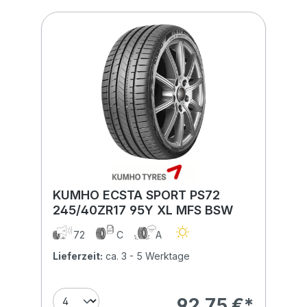
KUMHO ECSTA SPORT PS72
245/40ZR17 95Y XL MFS BSW
72
C
A
Lieferzeit:
ca. 3 - 5 Werktage
92,75 €*