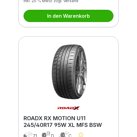
inkl. 20 % MwSt. zzgl. Versand
In den Warenkorb
ROADX RX MOTION U11
245/40R17 95W XL MFS BSW
71
D
C