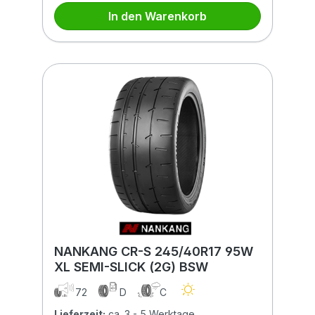
In den Warenkorb
NANKANG CR-S 245/40R17 95W
XL SEMI-SLICK (2G) BSW
72
D
C
Lieferzeit:
ca. 3 - 5 Werktage