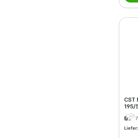
CST 
195/
7
Liefer