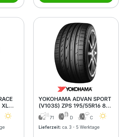
RACE
YOKOHAMA ADVAN SPORT
 XL
(V103S) ZPS 195/55R16 87V
ZPS BSW
71
D
C
age
Lieferzeit:
ca. 3 - 5 Werktage