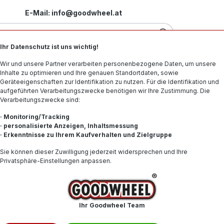
E-Mail: info@goodwheel.at
Ihr Datenschutz ist uns wichtig!
Motorradreifen
Felgen
Offroad-Reifen
Spe
Wir und unsere Partner verarbeiten personenbezogene Daten, um unsere
Inhalte zu optimieren und Ihre genauen Standortdaten, sowie
Geräteeigenschaften zur Identifikation zu nutzen. Für die Identifikation und
aufgeführten Verarbeitungszwecke benötigen wir Ihre Zustimmung. Die
Verarbeitungszwecke sind:
el
· Monitoring/Tracking
· personalisierte Anzeigen, Inhaltsmessung
· Erkenntnisse zu Ihrem Kaufverhalten und Zielgruppe
 die Entscheidung für ein Profil oftmals als Herausforderung. Sicher
heel können Sie online aus über 15.000 Sommerreifen den passen
Sie können dieser Zuwilligung jederzeit widersprechen und Ihre
Privatsphäre-Einstellungen anpassen.
8
9
10
11
12
Ihr Goodwheel Team