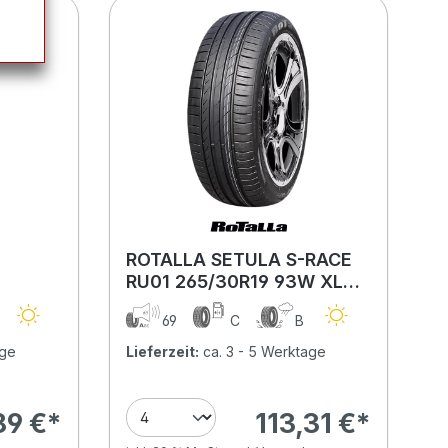
ROTALLA SETULA S-RACE
RU01 265/30R19 93W XL
MFS BSW
A
69
C
B
age
Lieferzeit:
ca. 3 - 5 Werktage
89 €*
113,31 €*