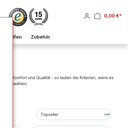
0,00 €*
War
zialreifen
Zubehör
heit, Komfort und Qualität - so lauten die Kriterien, wenn es
den auswählen.