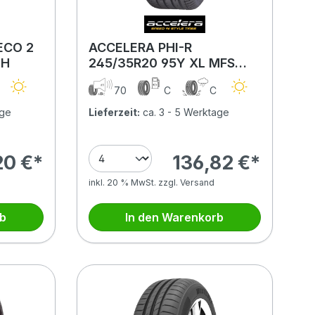
ECO 2
ACCELERA PHI-R
8H
245/35R20 95Y XL MFS
BSW
70
C
C
age
Lieferzeit:
ca. 3 - 5 Werktage
20 €*
136,82 €*
inkl. 20 % MwSt. zzgl. Versand
rb
In den Warenkorb