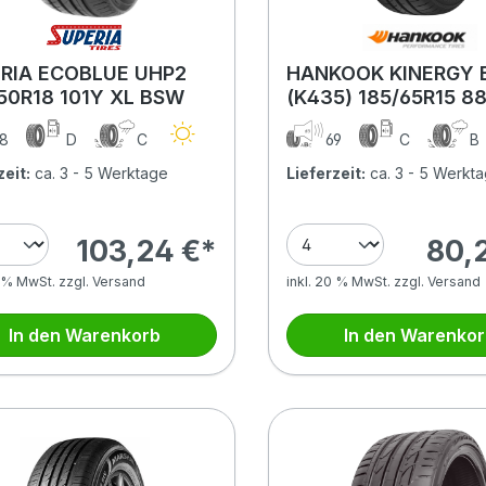
RIA ECOBLUE UHP2
HANKOOK KINERGY 
50R18 101Y XL BSW
(K435) 185/65R15 8
8
D
C
69
C
B
zeit:
ca. 3 - 5 Werktage
Lieferzeit:
ca. 3 - 5 Werkt
103,24 €*
80,
0 % MwSt. zzgl. Versand
inkl. 20 % MwSt. zzgl. Versand
In den Warenkorb
In den Warenko