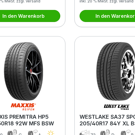
0 % MwSt. zzgl. Versand
inkl. 20 % MwSt. zzgl. Versand
In den Warenkorb
In den Warenko
IS PREMITRA HP5
WESTLAKE SA37 SP
50R18 92W MFS BSW
205/40R17 84Y XL 