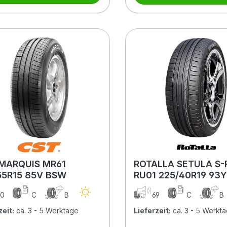
MARQUIS MR61
ROTALLA SETULA S-
55R15 85V BSW
RU01 225/40R19 93Y
MFS
0
C
B
69
C
B
zeit:
ca. 3 - 5 Werktage
Lieferzeit:
ca. 3 - 5 Werkt