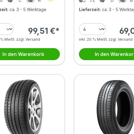
0
C
A
72
D
zeit:
ca. 3 - 5 Werktage
Lieferzeit:
ca. 3 - 5 Werkt
99,51 €*
69,
0 % MwSt. zzgl. Versand
inkl. 20 % MwSt. zzgl. Versand
In den Warenkorb
In den Warenko