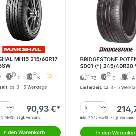
HAL MH15 215/60R17
BRIDGESTONE POTE
 BSW
S001 (*) 245/40R20
(*) XL
1
C
B
72
C
zeit:
ca. 3 - 5 Werktage
Lieferzeit:
ca. 3 - 5 Werkt
90,93 €*
214,
0 % MwSt. zzgl. Versand
inkl. 20 % MwSt. zzgl. Versand
In den Warenkorb
In den Warenko