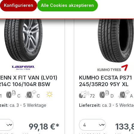
Konfigurieren
Alle Cookies akzeptieren
ENN X FIT VAN (LV01)
KUMHO ECSTA PS71
R14C 106/104R BSW
245/35R20 95Y XL
1
C
C
72
D
zeit:
ca. 3 - 5 Werktage
Lieferzeit:
ca. 3 - 5 Werkt
99,18 €*
133,