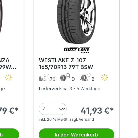
NZA
WESTLAKE Z-107
 99W
165/70R13 79T BSW
A
70
D
B
age
Lieferzeit:
ca. 3 - 5 Werktage
79 €*
41,93 €*
inkl. 20 % MwSt. zzgl. Versand
rb
In den Warenkorb