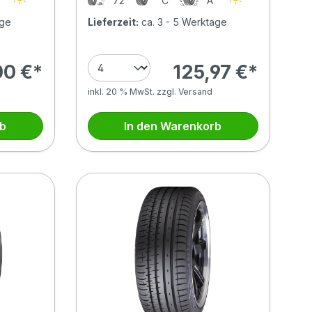
B
72
C
A
age
Lieferzeit:
ca. 3 - 5 Werktage
00 €*
125,97 €*
inkl. 20 % MwSt. zzgl. Versand
rb
In den Warenkorb