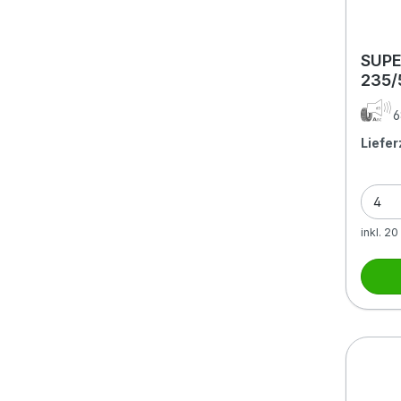
SUPE
235/
6
Liefer
inkl. 2