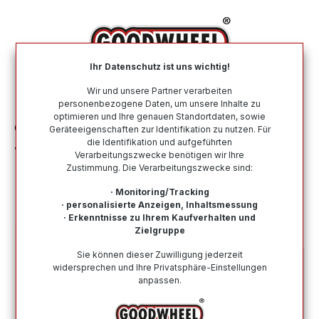
alt springen
Ihr Datenschutz ist uns wichtig!
War
Wir und unsere Partner verarbeiten
personenbezogene Daten, um unsere Inhalte zu
optimieren und Ihre genauen Standortdaten, sowie
Offroad-Reifen
ATV / Quad
Geräteeigenschaften zur Identifikation zu nutzen. Für
die Identifikation und aufgeführten
JOURNEY 25x10 - 12 TL 54N P3189 6PR
Verarbeitungszwecke benötigen wir Ihre
Zustimmung. Die Verarbeitungszwecke sind:
· Monitoring/Tracking
· personalisierte Anzeigen, Inhaltsmessung
· Erkenntnisse zu Ihrem Kaufverhalten und
Bildergalerie überspringen
Zielgruppe
Sie können dieser Zuwilligung jederzeit
widersprechen und Ihre Privatsphäre-Einstellungen
anpassen.