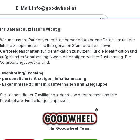
E-Mail: info@goodwheel.at
Ihr Datenschutz ist uns wichtig!
Motorradreifen
Felgen
Offroad-Reifen
Spe
Wir und unsere Partner verarbeiten personenbezogene Daten, um unsere
Inhalte zu optimieren und Ihre genauen Standortdaten, sowie
Geräteeigenschaften zur Identifikation zu nutzen. Für die Identifikation und
aufgeführten Verarbeitungszwecke benötigen wir Ihre Zustimmung. Die
Verarbeitungszwecke sind:
32 MID SOFT NHS
· Monitoring/Tracking
· personalisierte Anzeigen, Inhaltsmessung
· Erkenntnisse zu Ihrem Kaufverhalten und Zielgruppe
92,45
Sie können dieser Zuwilligung jederzeit widersprechen und Ihre
Privatsphäre-Einstellungen anpassen.
Inhalt:
1
Preise inkl. 
Nicht mehr
Ihr Goodwheel Team
Produktnum