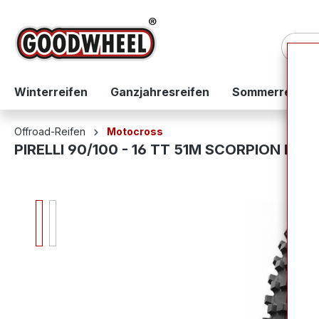
springen
Zur Hauptnavigation springen
Winterreifen
Ganzjahresreifen
Sommerreifen
Offroad-Reifen
Motocross
PIRELLI 90/100 - 16 TT 51M SCORPION MX
Bildergalerie überspringen