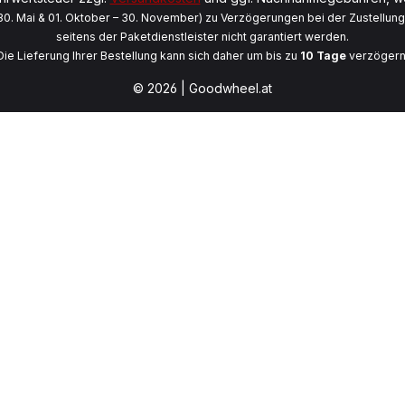
 30. Mai & 01. Oktober – 30. November) zu Verzögerungen bei der Zustellun
seitens der Paketdienstleister nicht garantiert werden.
Die Lieferung Ihrer Bestellung kann sich daher um bis zu
10 Tage
verzögern
© 2026 | Goodwheel.at