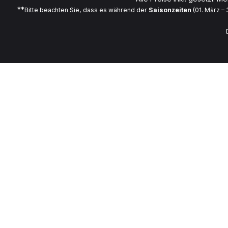
**
Bitte beachten Sie, dass es während der
Saisonzeiten
(01. März –