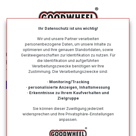
alt springen
Ihr Datenschutz ist uns wichtig!
War
Wir und unsere Partner verarbeiten
personenbezogene Daten, um unsere Inhalte zu
optimieren und Ihre genauen Standortdaten, sowie
Motorradreifen
Nach Marke
METZELER
Geräteeigenschaften zur Identifikation zu nutzen. Für
die Identifikation und aufgeführten
METZELER 110/80 R 19 M/C TL 59V
Verarbeitungszwecke benötigen wir Ihre
TOURANCE NEXT FRONT
Zustimmung. Die Verarbeitungszwecke sind:
· Monitoring/Tracking
· personalisierte Anzeigen, Inhaltsmessung
· Erkenntnisse zu Ihrem Kaufverhalten und
Zielgruppe
Bildergalerie überspringen
Sie können dieser Zuwilligung jederzeit
widersprechen und Ihre Privatsphäre-Einstellungen
anpassen.