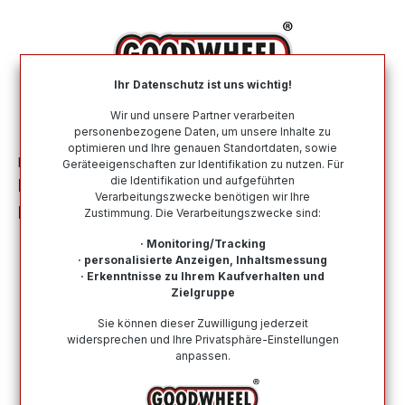
alt springen
Ihr Datenschutz ist uns wichtig!
War
Wir und unsere Partner verarbeiten
personenbezogene Daten, um unsere Inhalte zu
optimieren und Ihre genauen Standortdaten, sowie
Motorradreifen
Nach Marke
KENDA
Geräteeigenschaften zur Identifikation zu nutzen. Für
die Identifikation und aufgeführten
KENDA 100/100 - 18 TT 54S MILLVILLE
Verarbeitungszwecke benötigen wir Ihre
BLACK K771 NHS
Zustimmung. Die Verarbeitungszwecke sind:
· Monitoring/Tracking
· personalisierte Anzeigen, Inhaltsmessung
· Erkenntnisse zu Ihrem Kaufverhalten und
Zielgruppe
Bildergalerie überspringen
Sie können dieser Zuwilligung jederzeit
widersprechen und Ihre Privatsphäre-Einstellungen
anpassen.