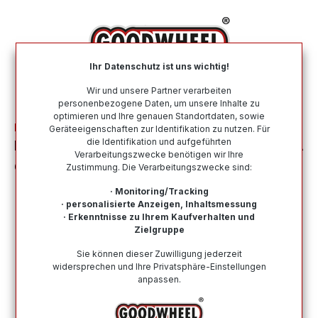
alt springen
Ihr Datenschutz ist uns wichtig!
War
Wir und unsere Partner verarbeiten
personenbezogene Daten, um unsere Inhalte zu
optimieren und Ihre genauen Standortdaten, sowie
Motorradreifen Suchergebnis
Geräteeigenschaften zur Identifikation zu nutzen. Für
die Identifikation und aufgeführten
DELI TIRE 60/100 - 14 M/C TT 30M TERRA
Verarbeitungszwecke benötigen wir Ihre
CROSS SB-114F 4PR (VTN)
Zustimmung. Die Verarbeitungszwecke sind:
· Monitoring/Tracking
· personalisierte Anzeigen, Inhaltsmessung
· Erkenntnisse zu Ihrem Kaufverhalten und
Zielgruppe
Bildergalerie überspringen
Sie können dieser Zuwilligung jederzeit
widersprechen und Ihre Privatsphäre-Einstellungen
anpassen.