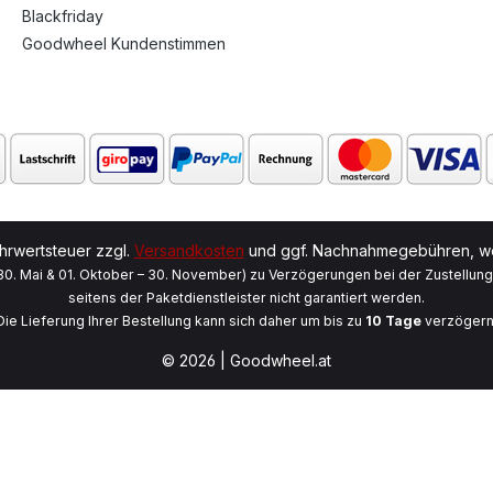
Blackfriday
Goodwheel Kundenstimmen
ehrwertsteuer zzgl.
Versandkosten
und ggf. Nachnahmegebühren, we
 30. Mai & 01. Oktober – 30. November) zu Verzögerungen bei der Zustellun
seitens der Paketdienstleister nicht garantiert werden.
Die Lieferung Ihrer Bestellung kann sich daher um bis zu
10 Tage
verzögern
© 2026 | Goodwheel.at