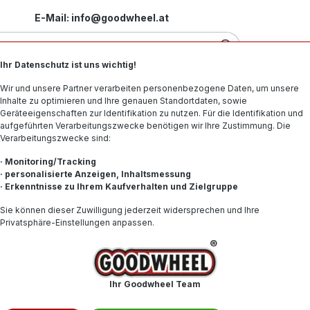
E-Mail: info@goodwheel.at
Ihr Datenschutz ist uns wichtig!
Motorradreifen
Felgen
Offroad-Reifen
Spe
Wir und unsere Partner verarbeiten personenbezogene Daten, um unsere
Inhalte zu optimieren und Ihre genauen Standortdaten, sowie
Geräteeigenschaften zur Identifikation zu nutzen. Für die Identifikation und
aufgeführten Verarbeitungszwecke benötigen wir Ihre Zustimmung. Die
Verarbeitungszwecke sind:
 87V XL BSW
· Monitoring/Tracking
· personalisierte Anzeigen, Inhaltsmessung
· Erkenntnisse zu Ihrem Kaufverhalten und Zielgruppe
69,93 
Sie können dieser Zuwilligung jederzeit widersprechen und Ihre
Privatsphäre-Einstellungen anpassen.
Inhalt:
1
Preise inkl. 
Nicht mehr
Ihr Goodwheel Team
Produktnum