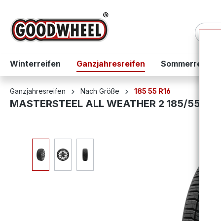
springen
Zur Hauptnavigation springen
Winterreifen
Ganzjahresreifen
Sommerreifen
Ganzjahresreifen
Nach Größe
185 55 R16
MASTERSTEEL ALL WEATHER 2 185/55R16
Bildergalerie überspringen