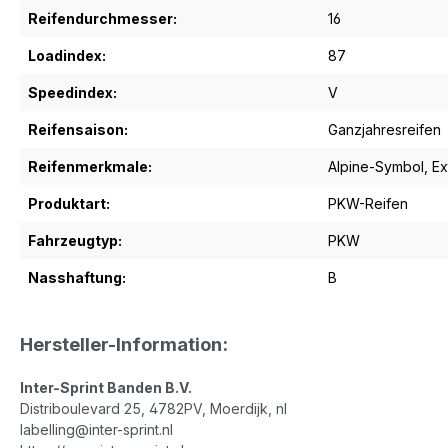
Reifendurchmesser:
16
Loadindex:
87
Speedindex:
V
Reifensaison:
Ganzjahresreifen
Reifenmerkmale:
Alpine-Symbol
, E
Produktart:
PKW-Reifen
Fahrzeugtyp:
PKW
Nasshaftung:
B
Hersteller-Information:
Inter-Sprint Banden B.V.
Distriboulevard 25, 4782PV, Moerdijk, nl
labelling@inter-sprint.nl