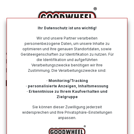
alt springen
Ihr Datenschutz ist uns wichtig!
War
Wir und unsere Partner verarbeiten
personenbezogene Daten, um unsere Inhalte zu
optimieren und Ihre genauen Standortdaten, sowie
Ganzjahresreifen
Nach Größe
175 65 R13
Geräteeigenschaften zur Identifikation zu nutzen. Für
die Identifikation und aufgeführten
LANDSAIL 4-SEASONS 175/65R13 80T
Verarbeitungszwecke benötigen wir Ihre
BSW
Zustimmung. Die Verarbeitungszwecke sind:
· Monitoring/Tracking
· personalisierte Anzeigen, Inhaltsmessung
· Erkenntnisse zu Ihrem Kaufverhalten und
Zielgruppe
Bildergalerie überspringen
Sie können dieser Zuwilligung jederzeit
widersprechen und Ihre Privatsphäre-Einstellungen
anpassen.