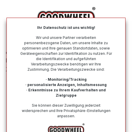
alt springen
Ihr Datenschutz ist uns wichtig!
War
Wir und unsere Partner verarbeiten
personenbezogene Daten, um unsere Inhalte zu
optimieren und Ihre genauen Standortdaten, sowie
Ganzjahresreifen
Nach Größe
215 60 R16
Geräteeigenschaften zur Identifikation zu nutzen. Für
die Identifikation und aufgeführten
HANKOOK KINERGY 4S 2 215/60R16 99V
Verarbeitungszwecke benötigen wir Ihre
XL
Zustimmung. Die Verarbeitungszwecke sind:
· Monitoring/Tracking
· personalisierte Anzeigen, Inhaltsmessung
· Erkenntnisse zu Ihrem Kaufverhalten und
Zielgruppe
Bildergalerie überspringen
Sie können dieser Zuwilligung jederzeit
widersprechen und Ihre Privatsphäre-Einstellungen
anpassen.