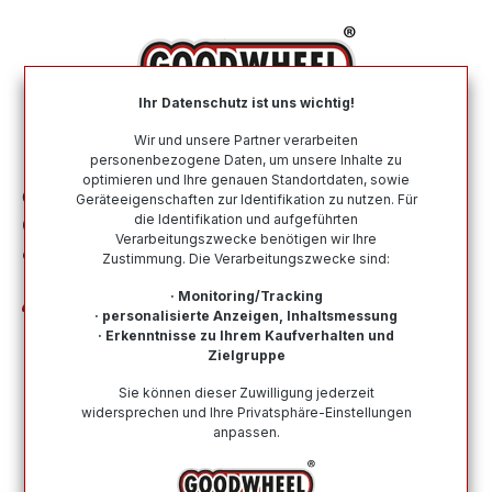
alt springen
Ihr Datenschutz ist uns wichtig!
War
Wir und unsere Partner verarbeiten
personenbezogene Daten, um unsere Inhalte zu
optimieren und Ihre genauen Standortdaten, sowie
Ganzjahresreifen
Nach Größe
235 55 R17
Geräteeigenschaften zur Identifikation zu nutzen. Für
die Identifikation und aufgeführten
GENERAL TIRE GRABBER AT3 235/55R17
Verarbeitungszwecke benötigen wir Ihre
99H FR BSW
Zustimmung. Die Verarbeitungszwecke sind:
· Monitoring/Tracking
· personalisierte Anzeigen, Inhaltsmessung
· Erkenntnisse zu Ihrem Kaufverhalten und
Zielgruppe
Bildergalerie überspringen
Sie können dieser Zuwilligung jederzeit
widersprechen und Ihre Privatsphäre-Einstellungen
anpassen.