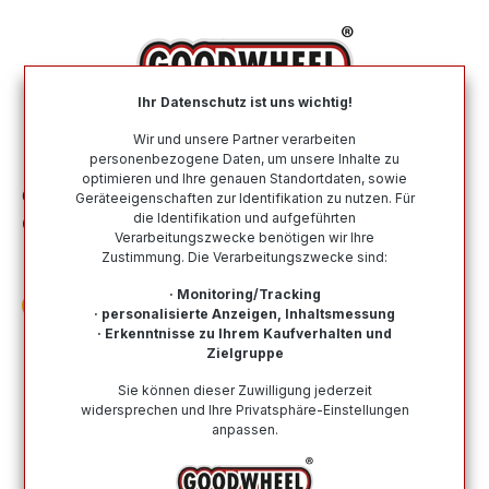
alt springen
Ihr Datenschutz ist uns wichtig!
War
Wir und unsere Partner verarbeiten
personenbezogene Daten, um unsere Inhalte zu
optimieren und Ihre genauen Standortdaten, sowie
Ganzjahresreifen
Nach Größe
235 45 R20
Geräteeigenschaften zur Identifikation zu nutzen. Für
die Identifikation und aufgeführten
CONTINENTAL ALLSEASONCONTACT 2
Verarbeitungszwecke benötigen wir Ihre
(EVc) 235/45R20 100T (EVc) XL FR BSW
Zustimmung. Die Verarbeitungszwecke sind:
· Monitoring/Tracking
· personalisierte Anzeigen, Inhaltsmessung
· Erkenntnisse zu Ihrem Kaufverhalten und
Zielgruppe
Bildergalerie überspringen
Sie können dieser Zuwilligung jederzeit
widersprechen und Ihre Privatsphäre-Einstellungen
anpassen.