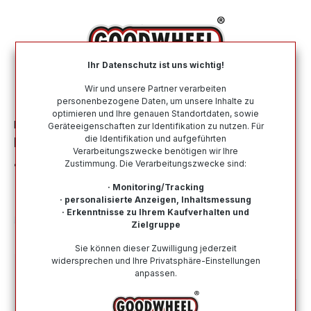
alt springen
Ihr Datenschutz ist uns wichtig!
War
Wir und unsere Partner verarbeiten
personenbezogene Daten, um unsere Inhalte zu
optimieren und Ihre genauen Standortdaten, sowie
Felgen
Stahlfelgen
Geräteeigenschaften zur Identifikation zu nutzen. Für
die Identifikation und aufgeführten
MWD 15193 schwarz/silber 6.0Jx15
Verarbeitungszwecke benötigen wir Ihre
4x100 ET39
Zustimmung. Die Verarbeitungszwecke sind:
· Monitoring/Tracking
· personalisierte Anzeigen, Inhaltsmessung
· Erkenntnisse zu Ihrem Kaufverhalten und
Zielgruppe
Sie können dieser Zuwilligung jederzeit
Bildergalerie überspringen
widersprechen und Ihre Privatsphäre-Einstellungen
anpassen.