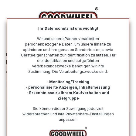
alt springen
Ihr Datenschutz ist uns wichtig!
War
Wir und unsere Partner verarbeiten
personenbezogene Daten, um unsere Inhalte zu
optimieren und Ihre genauen Standortdaten, sowie
Felgen
Stahlfelgen
Geräteeigenschaften zur Identifikation zu nutzen. Für
die Identifikation und aufgeführten
KRONPRINZ OP515024 schwarz/silber
Verarbeitungszwecke benötigen wir Ihre
6.0Jx15 4x100 ET39
Zustimmung. Die Verarbeitungszwecke sind:
· Monitoring/Tracking
· personalisierte Anzeigen, Inhaltsmessung
· Erkenntnisse zu Ihrem Kaufverhalten und
Zielgruppe
Bildergalerie überspringen
Sie können dieser Zuwilligung jederzeit
widersprechen und Ihre Privatsphäre-Einstellungen
anpassen.