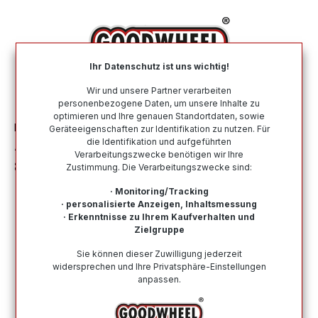
alt springen
Ihr Datenschutz ist uns wichtig!
War
Wir und unsere Partner verarbeiten
personenbezogene Daten, um unsere Inhalte zu
optimieren und Ihre genauen Standortdaten, sowie
Felgen
Alufelgen
Nach Marke
ALUTEC
Geräteeigenschaften zur Identifikation zu nutzen. Für
die Identifikation und aufgeführten
ALUTEC IKENU 5-LOCH diamant-schwarz
Verarbeitungszwecke benötigen wir Ihre
8.5Jx20 5x114.3 ET40
Zustimmung. Die Verarbeitungszwecke sind:
· Monitoring/Tracking
· personalisierte Anzeigen, Inhaltsmessung
· Erkenntnisse zu Ihrem Kaufverhalten und
Zielgruppe
Bildergalerie überspringen
Sie können dieser Zuwilligung jederzeit
widersprechen und Ihre Privatsphäre-Einstellungen
anpassen.