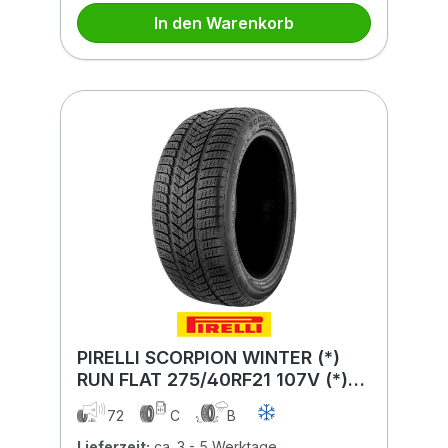
In den Warenkorb
PIRELLI SCORPION WINTER (*)
RUN FLAT 275/40RF21 107V (*)
RUN FLAT XL MFS
72
C
B
Lieferzeit:
ca. 3 - 5 Werktage