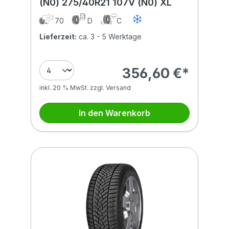
(N0) 275/40R21 107V (N0) XL
70
D
C
Lieferzeit:
ca. 3 - 5 Werktage
356,60 €*
inkl. 20 % MwSt. zzgl. Versand
In den Warenkorb