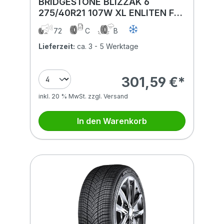
BRIDGESTONE BLIZZAK 6
275/40R21 107W XL ENLITEN FSL
BSW
72
C
B
Lieferzeit:
ca. 3 - 5 Werktage
301,59 €*
inkl. 20 % MwSt. zzgl. Versand
In den Warenkorb