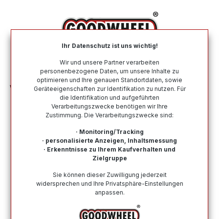
alt springen
Ihr Datenschutz ist uns wichtig!
War
Wir und unsere Partner verarbeiten
personenbezogene Daten, um unsere Inhalte zu
optimieren und Ihre genauen Standortdaten, sowie
Winterreifen
Nach Größe
275 40 R21
Geräteeigenschaften zur Identifikation zu nutzen. Für
die Identifikation und aufgeführten
Verarbeitungszwecke benötigen wir Ihre
Winterreifen in der Größe 275 40 R21
Zustimmung. Die Verarbeitungszwecke sind:
Bei Goodwheel finden Sie Winterreifen renommierter
· Monitoring/Tracking
Top-Hersteller in der Größe 275 40 R21. Schneller
· personalisierte Anzeigen, Inhaltsmessung
· Erkenntnisse zu Ihrem Kaufverhalten und
Versand, Kompetenter Support durch unsere
Zielgruppe
Reifenprofis & Kauf auf Rechnung möglich!
Sie können dieser Zuwilligung jederzeit
widersprechen und Ihre Privatsphäre-Einstellungen
anpassen.
Wie finde ich meine Reifengröße?