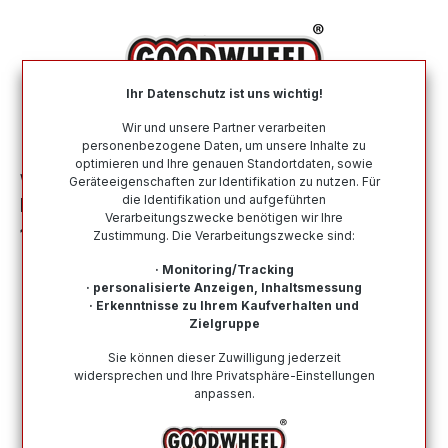
alt springen
Ihr Datenschutz ist uns wichtig!
War
Wir und unsere Partner verarbeiten
personenbezogene Daten, um unsere Inhalte zu
optimieren und Ihre genauen Standortdaten, sowie
Winterreifen
Nach Größe
275 40 R21
Geräteeigenschaften zur Identifikation zu nutzen. Für
die Identifikation und aufgeführten
NOKIAN SNOWPROOF 2 SUV 275/40R21
Verarbeitungszwecke benötigen wir Ihre
107V XL MFS BSW
Zustimmung. Die Verarbeitungszwecke sind:
· Monitoring/Tracking
· personalisierte Anzeigen, Inhaltsmessung
· Erkenntnisse zu Ihrem Kaufverhalten und
Zielgruppe
Bildergalerie überspringen
Sie können dieser Zuwilligung jederzeit
widersprechen und Ihre Privatsphäre-Einstellungen
anpassen.